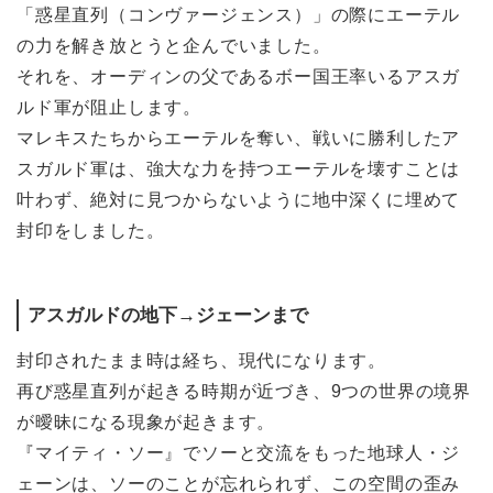
「惑星直列（コンヴァージェンス）」の際にエーテル
の力を解き放とうと企んでいました。
それを、オーディンの父であるボー国王率いるアスガ
ルド軍が阻止します。
マレキスたちからエーテルを奪い、戦いに勝利したア
スガルド軍は、強大な力を持つエーテルを壊すことは
叶わず、絶対に見つからないように地中深くに埋めて
封印をしました。
アスガルドの地下→ジェーンまで
封印されたまま時は経ち、現代になります。
再び惑星直列が起きる時期が近づき、9つの世界の境界
が曖昧になる現象が起きます。
『マイティ・ソー』でソーと交流をもった地球人・ジ
ェーンは、ソーのことが忘れられず、この空間の歪み