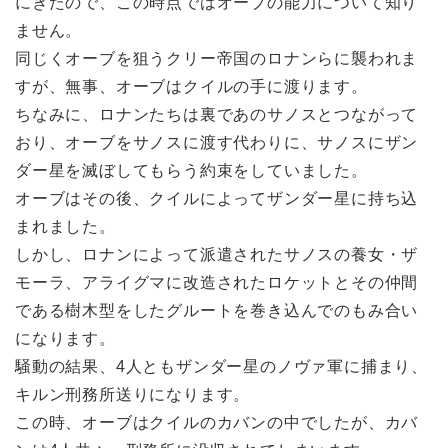
にきたので、この時点ではオーブの能力について知り
ません。
同じくオーブを狙うクリー帝国のロナンらに襲われま
すが、無事、オーブはクイルの手に渡ります。
ちなみに、ロナンたちは裏であのサノスとつながって
おり、オーブをサノスに渡す代わりに、サノスにザン
ダー星を滅ぼしてもらう約束をしていました。
オーブはその後、クイルによってザンダー星に持ち込
まれました。
しかし、ロナンによって派遣されたサノスの養女・ザ
モーラ、アライグマに改造されたロケットとその仲間
である樹木型をしたグルートを巻き込んでのもみ合い
になります。
騒動の結果、4人ともザンダー星のノヴァ軍に捕まり、
キルン刑務所送りになります。
この時、オーブはクイルのカバンの中でしたが、カバ