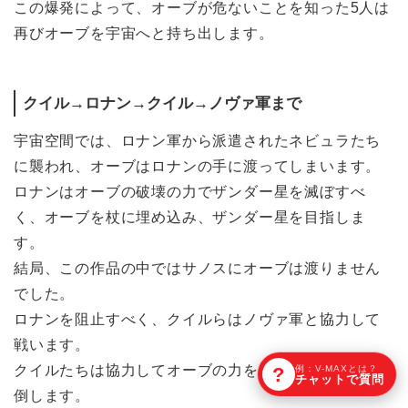
この爆発によって、オーブが危ないことを知った5人は
再びオーブを宇宙へと持ち出します。
クイル→ロナン→クイル→ノヴァ軍まで
宇宙空間では、ロナン軍から派遣されたネビュラたち
に襲われ、オーブはロナンの手に渡ってしまいます。
ロナンはオーブの破壊の力でザンダー星を滅ぼすべ
く、オーブを杖に埋め込み、ザンダー星を目指しま
す。
結局、この作品の中ではサノスにオーブは渡りません
でした。
ロナンを阻止すべく、クイルらはノヴァ軍と協力して
戦います。
クイルたちは協力してオーブの力を制御し、ロナンを
?
例：V-MAXとは？
チャットで質問
倒します。