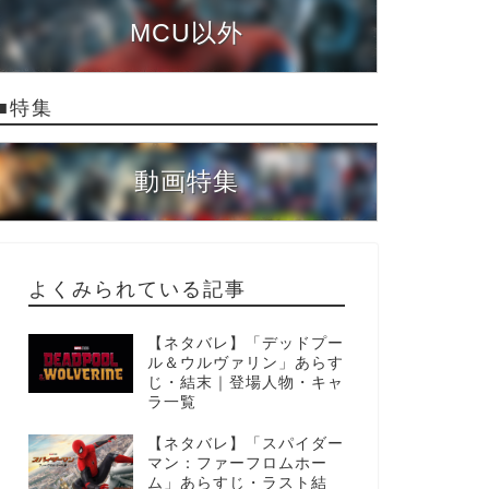
MCU以外
■特集
動画特集
よくみられている記事
【ネタバレ】「デッドプー
ル＆ウルヴァリン」あらす
じ・結末｜登場人物・キャ
ラ一覧
【ネタバレ】「スパイダー
マン：ファーフロムホー
ム」あらすじ・ラスト結