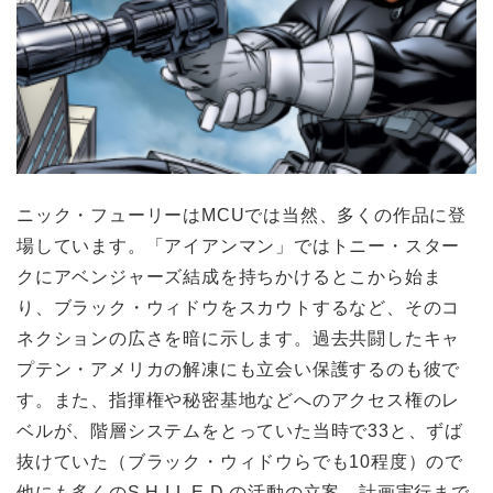
ニック・フューリーはMCUでは当然、多くの作品に登
場しています。「アイアンマン」ではトニー・スター
クにアベンジャーズ結成を持ちかけるとこから始ま
り、ブラック・ウィドウをスカウトするなど、そのコ
ネクションの広さを暗に示します。過去共闘したキャ
プテン・アメリカの解凍にも立会い保護するのも彼で
す。また、指揮権や秘密基地などへのアクセス権のレ
ベルが、階層システムをとっていた当時で33と、ずば
抜けていた（ブラック・ウィドウらでも10程度）ので
他にも多くのS.H.I.L.E.D.の活動の立案、計画実行まで