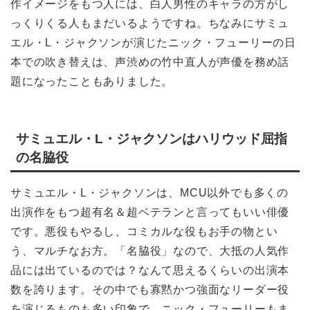
作イメージをもつ人には、白人男性のキャラの方がし
っくりくる人もまだいるようですね。ちなみにサミュ
エル・L・ジャクソンが演じたニック・フューリーの日
本での吹き替えは、声渋めの竹中直人が声優を務め話
題になったこともありました。
サミュエル・L・ジャクソンはハリウッド屈指
の名脇役
サミュエル・L・ジャクソンは、MCU以外でも多くの
出演作をもつ超有名＆超ベテランと言ってもいい俳優
です。悪役もやるし、コミカルな役もお手の物とい
う、マルチなお方。「名脇役」なので、大抵の人気作
品には出ているのでは？なんて思えるくらいの出演本
数を誇ります。その中でも寡黙かつ強面なリーダー役
を演じるものも多い印象で、ニック・フューリーもま