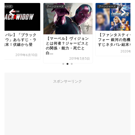
ンジャーズ
アベンジャーズ
アベンジャーズ
【ファンタスティック・
【ネタバレ】「ブラ
マーベル】ヴィジョン
フォー 銀河の危機】あら
ウィドウ」あらすじ
は何者？ジャービスと
すじネタバレ結末を徹...
スト結末！伏線から
関係・能力・死亡と
場...
2020年5月2日
.
2019年6
2019年3月5日
スポンサーリンク