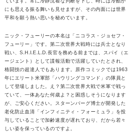
ています。常に冷静沈着な判断を下し、時には冷酷か
にも思える振る舞いも見せますが、その内面には世界
平和を願う熱い思いを秘めています。
ニック・フューリーの本名は「ニコラス・ジョセフ・
フューリー」です。第二次世界大戦時には兵士となり
戦い、S.H.I.E.L.D.長官を務める前までは、スパイ（エ
ージェント）として諜報活動で活躍していたとされ、
格闘技の超達人でもあります。原作コミックでは1963
年にエリート米軍部「ハウリングコマンド」の隊員と
して登場しました。え？第二次世界大戦で米軍で戦っ
ていて、一体あなた何歳よ？と困惑しそうになります
が、ご安心ください。スターンバーグ博士が開発した
老化防止血清「インフィニティ・フォーミュラ」を投
与していることで加齢速度が遅れており、だから若々
しい姿を保っているのですよ。