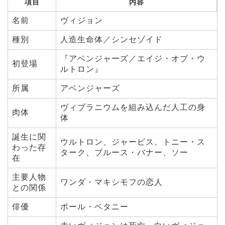
項目
内容
名前
ヴィジョン
種別
人造生命体／シンセゾイド
『アベンジャーズ／エイジ・オブ・ウ
初登場
ルトロン』
所属
アベンジャーズ
ヴィブラニウムを組み込んだ人工の身
肉体
体
誕生に関
ウルトロン、ジャービス、トニー・ス
わった存
ターク、ブルース・バナー、ソー
在
主要人物
ワンダ・マキシモフの恋人
との関係
俳優
ポール・ベタニー