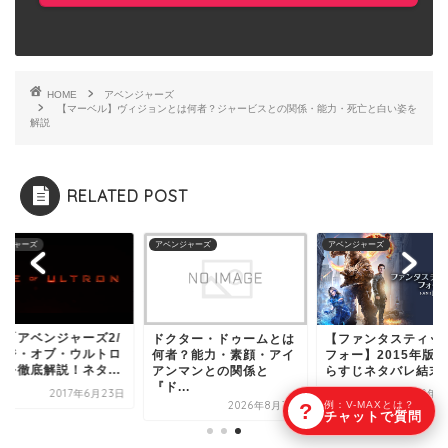
HOME
アベンジャーズ
【マーベル】ヴィジョンとは何者？ジャービスとの関係・能力・死亡と白い姿を
解説
RELATED POST
ンジャーズ
アベンジャーズ
アベンジャーズ
画「アベンジャーズ2/
ドクター・ドゥームとは
【ファンタスティッ
イジ・オブ・ウルトロ
何者？能力・素顔・アイ
フォー】2015年版
」を徹底解説！ネタ...
アンマンとの関係と
らすじネタバレ結末を.
『ド...
2017年6月23日
2020年5
?
例：V-MAXとは？
2026年8月3日
チャットで質問