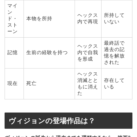
マイ
ン
ヘックス
所持して
ド・
本物を所持
内で再現
いない
スト
ーン
最終話で
ヘックス
過去の記
記憶
生前の経験を持つ
内で自我
憶を解放
を形成
された
ヘックス
消滅とと
存在して
現在
死亡
もに消え
いる
た
ヴィジョンの登場作品は？