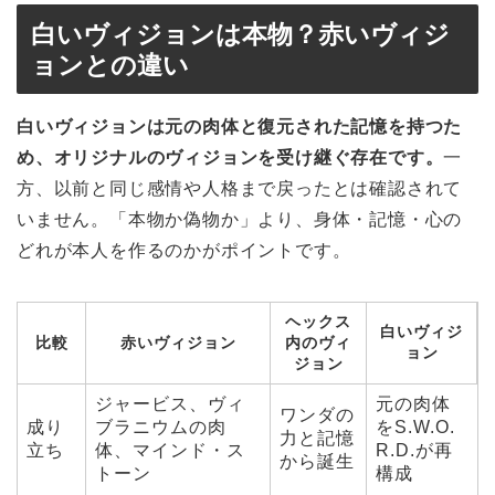
白いヴィジョンは本物？赤いヴィジ
ョンとの違い
白いヴィジョンは元の肉体と復元された記憶を持つた
め、オリジナルのヴィジョンを受け継ぐ存在です。
一
方、以前と同じ感情や人格まで戻ったとは確認されて
いません。「本物か偽物か」より、身体・記憶・心の
どれが本人を作るのかがポイントです。
ヘックス
白いヴィジ
比較
赤いヴィジョン
内のヴィ
ョン
ジョン
ジャービス、ヴィ
元の肉体
ワンダの
成り
ブラニウムの肉
をS.W.O.
力と記憶
立ち
体、マインド・ス
R.D.が再
から誕生
トーン
構成